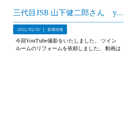
三代目JSB 山下健二郎さん youtube 撮影をしました！
2022/05/02
新着情報
今回YouTube撮影をいたしました。 ツイン
ルームのリフォームを依頼しました。 動画は
コチラ 今回の動画で完成したお部屋を初お披
露目です！ ツインルームのご予約は、 当ホ
テル公式LINEまたは、直接...
詳細はこちら
ホームページ開設致しました。
2021/12/23
新着情報